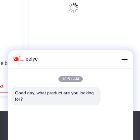
Ei-Brutkasten-automatische
feelye
elbaby-
Brutplatz-Maschine 2.5KW die
Türkei-Pfau-1500
10:51 AM
zt
Kontaktieren Sie uns jetzt
Good day, what product are you looking 
for?