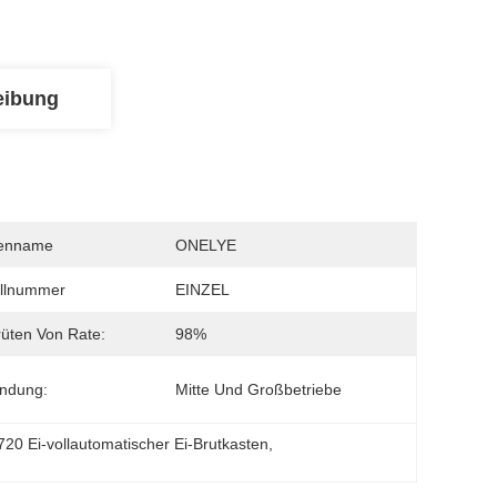
eibung
enname
ONELYE
llnummer
EINZEL
üten Von Rate:
98%
ndung:
Mitte Und Großbetriebe
720 Ei-vollautomatischer Ei-Brutkasten
, 