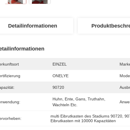
Detailinformationen
Produktbeschr
etailinformationen
rkunftsort
EINZEL
Mark
rtifizierung
ONELYE
Mode
pazität:
90720
Ausbr
Huhn, Ente, Gans, Truthahn, 
erwendung:
Anwe
Wachteln Etc.
multi Eibrutkasten des Stadiums 90720
, 
90
ervorheben:
Eibrutkasten mit 10000 Kapazitäten