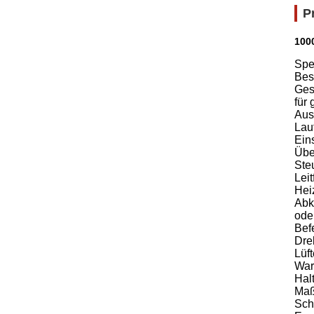
P
100
Spe
Bes
Gesa
für 
Aus
Lau
Ein
Übe
Ste
Leit
Hei
Abk
ode
Bef
Dre
Lüf
War
Hal
Maß
Sch