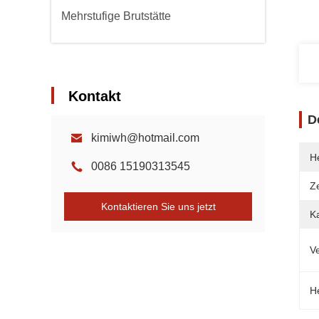
Mehrstufige Brutstätte
Kontakt
D
kimiwh@hotmail.com
He
0086 15190313545
Ze
Kontaktieren Sie uns jetzt
Ka
V
H