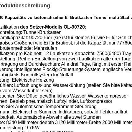
roduktbeschreibung
00 Kapazitäts-vollautomatischer Ei-Brutkasten-Tunnel-multi Stad
zifikation
des Setzer-Modells OL-90720
:
chreibung: Tunnel-Brutkasten
mtkapazität: 90720 Eier (sie ist für kleines Ei, wie Ei für Schi
großes Größenei wie Ei für Bratrost, ist die Kapazität nur 77760
brütenmethode: Mehrstufen
fkatzen pro Kabinett: 12 Laufkatzen-Kapazität: 7560(6480) Tray 
stellung: Reihen-Einstellung von zwei Laufkatzen alle drei Tag
rtragung und Durchleuchten: Alle drei Tage, fängt mit erster R
uerung: Intelligentes Flockig-Steuerungs-System, englische Vers
fähigkeits-Kontrollsystem für Notfall
zung: Elektrische Heizung
ühlen: Luftkühlungs- und Wasserkühlung (stellen Sie bitte kal
r vom Wasserkühler sein)
euchten Sie: Düse, gewöhnliches Wasser, Wasserkompressor
hen: Betrieb pneumatisch Luftzylinder, Luftkompressor
ten Sie: Automatische Temperament-Steuerung
nung: Elektrischer Summer, Indikatoren, sobald Fehler auftrat
tbarkeit: Automatische Abwehr alle zwei Stunden
e: 8340 Millimeter deepth 3120 Millimeter-Breite 2600 Millimet
einleistung: 9.7KW