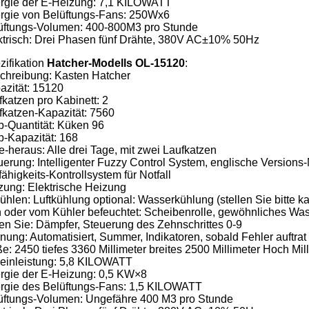
rgie der E-Heizung: 7,1 KILOWATT
rgie von Belüftungs-Fans: 250Wx6
üftungs-Volumen: 400-800M3 pro Stunde
ktrisch: Drei Phasen fünf Drähte, 380V AC±10% 50Hz
zifikation
Hatcher-Modells OL-15120
:
chreibung: Kasten Hatcher
azität: 15120
fkatzen pro Kabinett: 2
fkatzen-Kapazität: 7560
b-Quantität: Küken 96
b-Kapazität: 168
e-heraus: Alle drei Tage, mit zwei Laufkatzen
uerung: Intelligenter Fuzzy Control System, englische Versions-N
fähigkeits-Kontrollsystem für Notfall
zung: Elektrische Heizung
ühlen: Luftkühlung optional: Wasserkühlung (stellen Sie bitte
n oder vom Kühler befeuchtet: Scheibenrolle, gewöhnliches Wa
ten Sie: Dämpfer, Steuerung des Zehnschrittes 0-9
nung: Automatisiert, Summer, Indikatoren, sobald Fehler auftrat
e: 2450 tiefes 3360 Millimeter breites 2500 Millimeter Hoch Mil
einleistung: 5,8 KILOWATT
rgie der E-Heizung: 0,5 KW×8
rgie des Belüftungs-Fans: 1,5 KILOWATT
üftungs-Volumen: Ungefähre 400 M3 pro Stunde