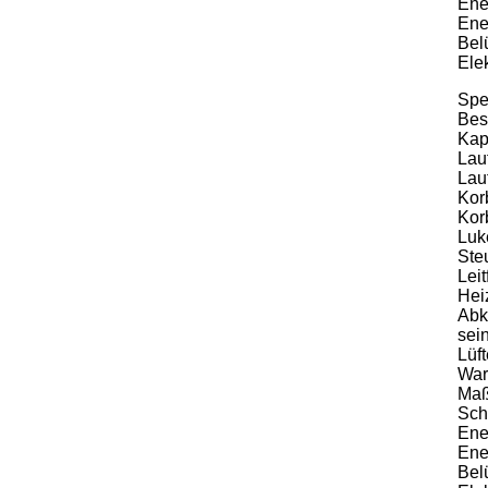
Ene
Ene
Bel
Ele
Spe
Bes
Kap
Lau
Lau
Kor
Kor
Luk
Ste
Leit
Hei
Abk
sei
Lüf
War
Maß
Sch
Ene
Ene
Bel