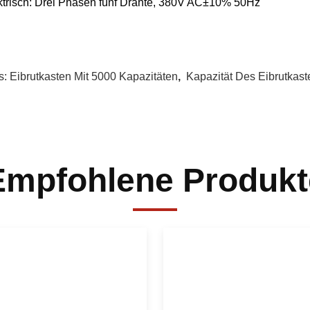
ktrisch: Drei Phasen fünf Drähte, 380V AC±10% 50Hz
s:
Eibrutkasten Mit 5000 Kapazitäten
,
Kapazität Des Eibrutkas
Empfohlene Produkt