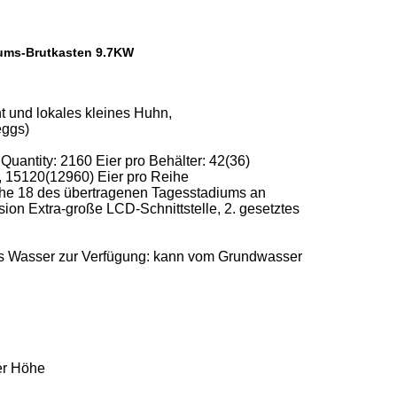
iums-Brutkasten 9.7KW
cht und lokales kleines Huhn,
eggs)
Quantity: 2160 Eier pro Behälter: 42(36)
e, 15120(12960) Eier pro Reihe
eihe 18 des übertragenen Tagesstadiums an
ion Extra-große LCD-Schnittstelle, 2. gesetztes
tes Wasser zur Verfügung: kann vom Grundwasser
er Höhe