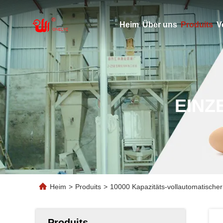
Heim
Über uns
Produits
V
EINZ
Heim
>
Produits
>
10000 Kapazitäts-vollautomatischer
Produits