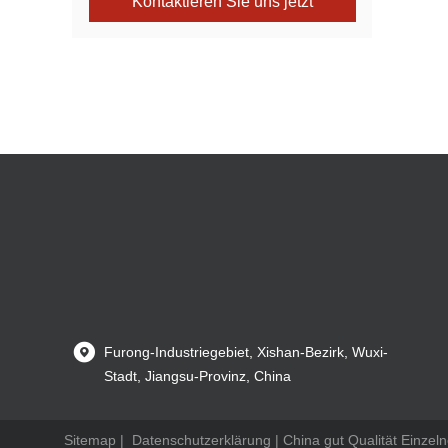
Kontaktieren Sie uns jetzt
Furong-Industriegebiet, Xishan-Bezirk, Wuxi-
Stadt, Jiangsu-Provinz, China
Sitemap
|
Datenschutzerklärung
| China gut Qualität Einzel