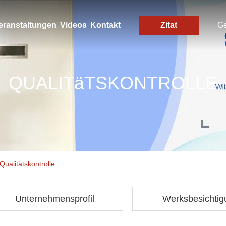
eranstaltungen
Videos
Kontakt
Zitat
G
QUALITäTSKONTROLLE
Qualitätskontrolle
Unternehmensprofil
Werksbesichtig