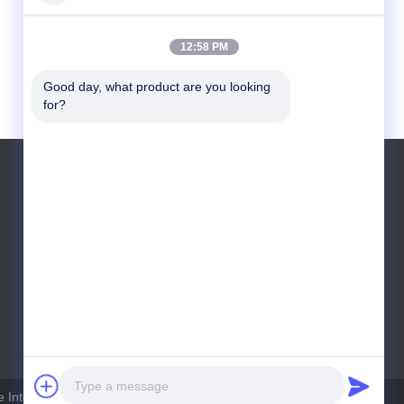
12:58 PM
Good day, what product are you looking 
for?
Telefone: 0086 15190313545
International Trading Corporation . Alle Rechte vorbehalten.